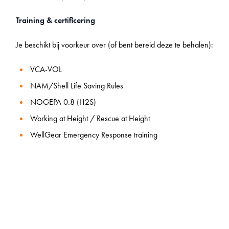
Training & certificering
Je beschikt bij voorkeur over (of bent bereid deze te behalen):
VCA-VOL
NAM/Shell Life Saving Rules
NOGEPA 0.8 (H2S)
Working at Height / Rescue at Height
WellGear Emergency Response training
TMS Norm (Toezichthoudend Medewerker
Stralingsbescherming)
NOGEPA 1.4 Gasmetingen
Dangerous Substances
Wat bieden wij?